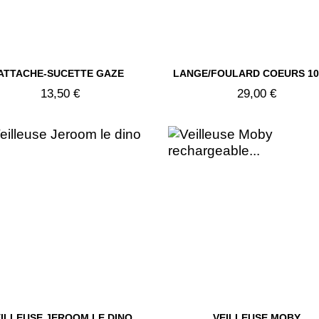


ATTACHE-SUCETTE GAZE
LANGE/FOULARD COEURS 1
Aperçu rapide
Aperçu rapide
13,50 €
29,00 €
ILLEUSE JEROOM LE DINO
VEILLEUSE MOBY
Aperçu rapide
Aperçu rapide