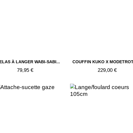


LAS À LANGER WABI-SABI...
COUFFIN KUKO X MODETRO
Aperçu rapide
Aperçu rapide
79,95 €
229,00 €