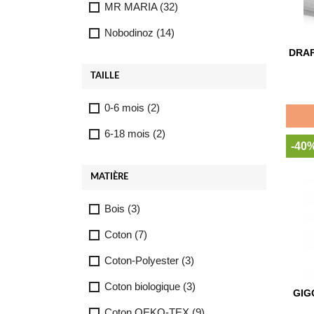
MR MARIA
(32)
Nobodinoz
(14)
DRAP
TAILLE
0-6 mois
(2)
6-18 mois
(2)
-40
MATIÈRE
Bois
(3)
Coton
(7)
Coton-Polyester
(3)
Coton biologique
(3)
GIG
Coton OEKO-TEX
(9)