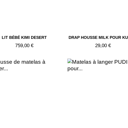


LIT BÉBÉ KIMI DESERT
DRAP HOUSSE MILK POUR KUK
Aperçu rapide
Aperçu rapide
759,00 €
29,00 €