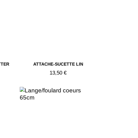

TTER
ATTACHE-SUCETTE LIN
Aperçu rapide
13,50 €