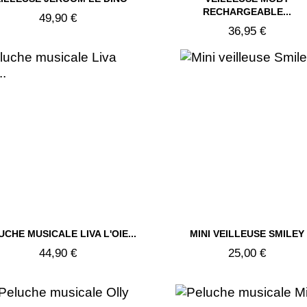


RECHARGEABLE...
49,90 €
36,95 €


UCHE MUSICALE LIVA L'OIE...
MINI VEILLEUSE SMILEY
Aperçu rapide
Aperçu rapide
44,90 €
25,00 €