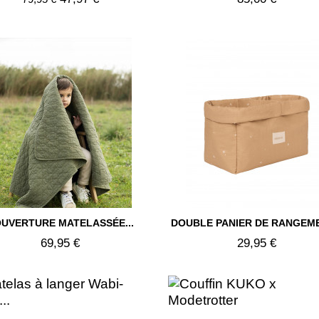


UVERTURE MATELASSÉE...
DOUBLE PANIER DE RANGEMEN
Aperçu rapide
Aperçu rapide
69,95 €
29,95 €