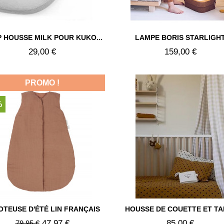


 HOUSSE MILK POUR KUKO...
LAMPE BORIS STARLIGH
Aperçu rapide
Aperçu rapide
29,00 €
159,00 €
PROMO !
%


OTEUSE D'ÉTÉ LIN FRANÇAIS
HOUSSE DE COUETTE ET TAIE
Aperçu rapide
Aperçu rapide
47,97 €
85,00 €
79,95 €