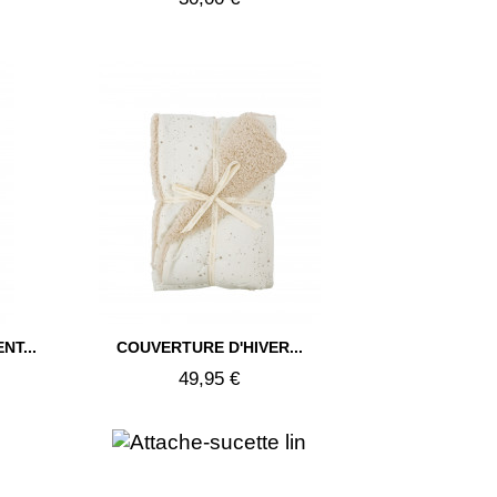

T...
COUVERTURE D'HIVER...
Aperçu rapide
49,95 €