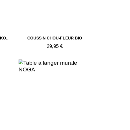

O...
COUSSIN CHOU-FLEUR BIO
Aperçu rapide
29,95 €