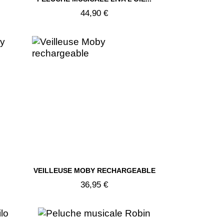

44,90 €

VEILLEUSE MOBY RECHARGEABLE
Aperçu rapide
36,95 €