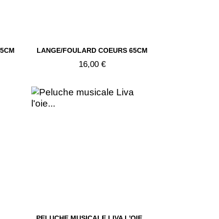

05CM
LANGE/FOULARD COEURS 65CM
Aperçu rapide
16,00 €
PELUCHE MUSICALE LIVA L'OIE...
Aperçu rapide