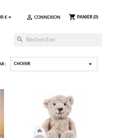
shopping_cart


PANIER
(0)
UR €
CONNEXION
search

CHOISIR
AR :