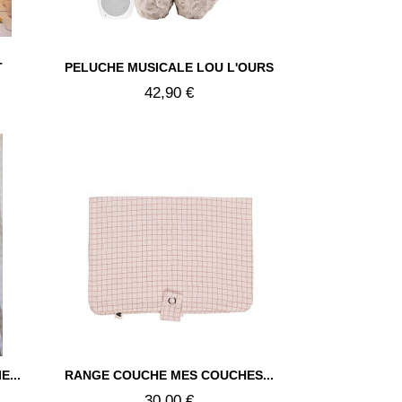

T
PELUCHE MUSICALE LOU L'OURS
Aperçu rapide
42,90 €

...
RANGE COUCHE MES COUCHES...
Aperçu rapide
30,00 €