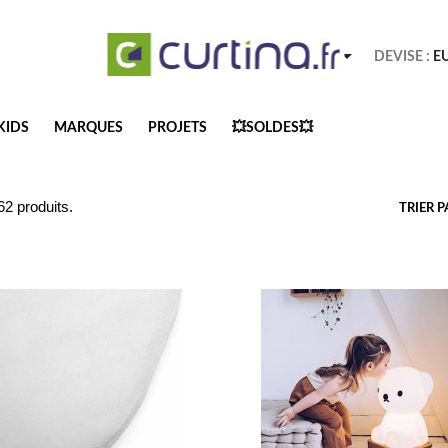

Français
DEVISE :
E
KIDS
MARQUES
PROJETS
💥SOLDES💥
 62 produits.
TRIER P