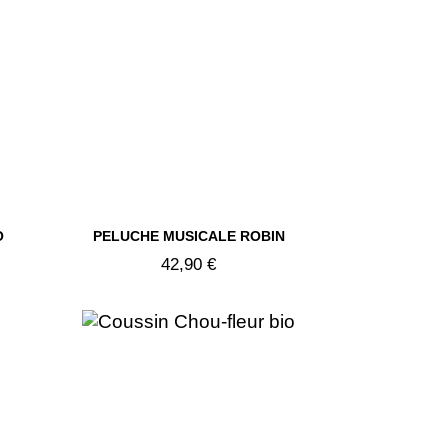

O
PELUCHE MUSICALE ROBIN
Aperçu rapide
42,90 €